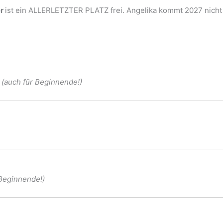
er
ist ein
ALLERLETZTER PLATZ
frei. Angelika kommt 2027 nicht
Bitte melde Dich gerne auch für folgende Kurse an​
“ (auch für Beginnende!)
r Beginnende!)