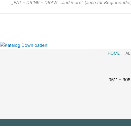
„EAT – DRINK – DRAW …and more“ (auch für Beginnende!
kannst Du Dich gerne wie gewohnt über das Formular anmelde
HOME
AL
0511 – 90