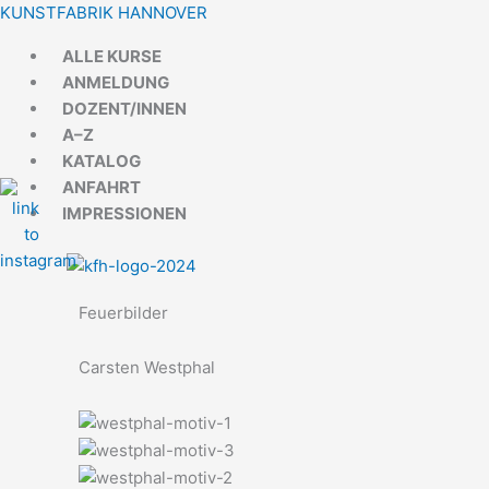
Zum
Menü
Menü
KUNSTFABRIK HANNOVER
Inhalt
ALLE KURSE
springen
ANMELDUNG
DOZENT/INNEN
A–Z
KATALOG
ANFAHRT
IMPRESSIONEN
Feuerbilder
Carsten Westphal