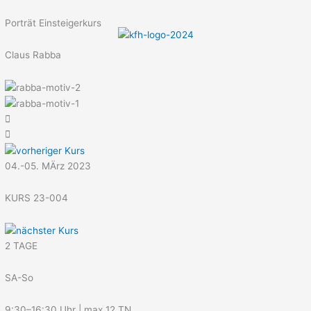
Menü
Zum
Inhalt
Porträt Einsteigerkurs
springen
Claus Rabba
04.-05. MÄrz 2023
KURS 23-004
2 TAGE
SA-So
9:30–16:30 Uhr | max 12 TN