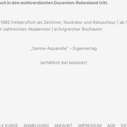
nach in den wohlverdienten Dozenten-Ruhestand tritt.
t 1985 freiberuflich als Zeichner, Illustrator und Retuscheur | 
l an zahlreichen Akademien | erfolgreicher Buchautor
„Senne-Aquarelle“ – Eigenverlag
(erhältlich bei boesner)
LE KURSE
ANMELDUNG
ANFAHRT
IMPRESSUM
AGB
DA