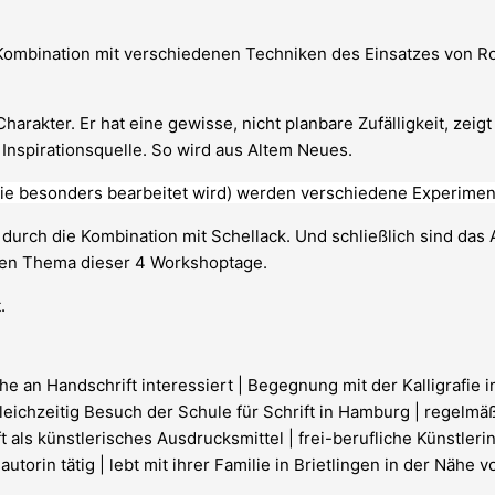
n Kombination mit verschiedenen Techniken des Einsatzes von R
harakter. Er hat eine gewisse, nicht planbare Zufälligkeit, zei
 Inspirationsquelle. So wird aus Altem Neues.
die besonders bearbeitet wird) werden verschiedene Experimen
urch die Kombination mit Schellack. Und schließlich sind das 
nden Thema dieser 4 Workshoptage.
.
e an Handschrift interessiert | Begegnung mit der Kalligrafie 
eichzeitig Besuch der Schule für Schrift in Hamburg | regelmäßi
ls künstlerisches Ausdrucksmittel | frei-berufliche Künstlerin 
torin tätig | lebt mit ihrer Familie in Brietlingen in der Nähe 