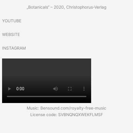
„Botanicals“ – 2020, Christophorus-Verlag
YOUTUBE
WEBSITE
INSTAGRAM
Music: Bensound.com/royalty-free-music
License code: SVBNQNQXWEKFLMSF