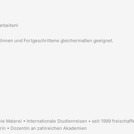
arbeiten!
er/innen und Fortgeschrittene gleichermaßen geeignet.
ie Malerei • Internationale Studienreisen • seit 1999 freischaf
orin • Dozentin an zahlreichen Akademien