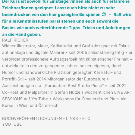
Der Kurs ist sowohl für Einsteiger/innen als auch für erfahrene
Zeichner/innen geeignet. Lasst euch bitte nicht zu sehr
beeindrucken von den hier gezeigten Beispielen 😉 – Ralf wird
für alle Kenntnisstufen parat stehen und euch sowohl die
Basics wie auch weiterführende Tipps, Tricks und Anleitungen
an die Hand geben.
RALF RICKER
Wiener Illustrator, Maler, Karikaturist und Grafikdesigner mit Fokus
auf analoge und digitale Malerei • seit 2005 selbstständig tätig • er
verbindet professionelle Auftragsarbeit mit künstlerischer Freiheit •
entwickelte in den vergangenen Jahren seinen eigenen, durch
Humor und handwerkliche Präzision geprägten Karikatur- und
Porträt-Stil • seit 2014 Mitorganisator der Eurocature •
Auszeichnungen u.a. „Eurocature Best Studio Piece“ • seit 2022
Co-Host und Malpartner in Stefan Nützels wöchentlichen LIVE ART
SESSIONS auf YouTube • Workshops für Ölmalerei und Plein-Air-
Kurse in Wien und Österreich
BUCHVERÖFFENTLICHUNGEN - LINKS - ETC.
YOUTUBE