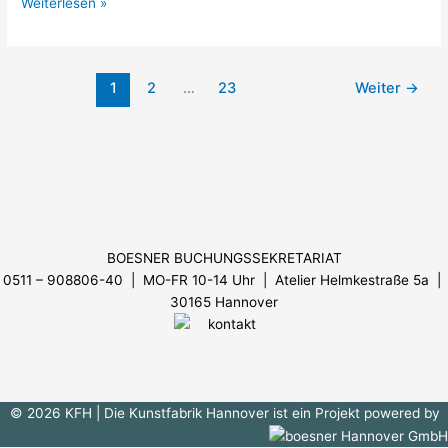
Weiterlesen »
1
2
…
23
Weiter
→
Menü
BOESNER BUCHUNGSSEKRETARIAT
0511 – 908806-40 | MO-FR 10-14 Uhr
| Atelier Helmkestraße 5a |
30165 Hannover
© 2026 KFH
| Die Kunstfabrik Hannover ist ein Projekt powered by