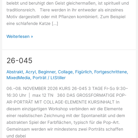
belebt und beruhigt den Geist gleichermaßen, ist spirituell und
traditionsreich. Tiere werden in ihr entweder als einzelnes
Motiv dargestellt oder mit Pflanzen kombiniert. Zum Beispiel
eine schlafende Katze […]
Weiterlesen »
26-045
26-
045
Abstrakt
,
Acryl
,
Beginner
,
Collage
,
Figürlich
,
Fortgeschrittene
,
MixedMedia
,
Porträt
/
LtStiller
06.–08. NOVEMBER 2026 KURS 26-045 3 TAGE Fr-So 9:30–
16:30 Uhr | max 12 TN 360 DAS GROSSFORMATIGE POP-
AR-PORTRÄT MIT COLLAGE-ELEMENTE KURSINHALT In
diesem einzigartigen Workshop verbinden wir die Elemente
einer realistischen Zeichnung mit der Spontaneität und dem
abstrakten Spiel der Farbflächen, typisch für die Pop-Art.
Gemeinsam werden wir mindestens zwei Porträts schaffen
und dabei