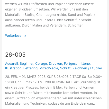
werden wir mit Stoffresten und Papier spielerisch unsere
eigenen Bildideen umsetzen. Wir werden uns mit den
Materialien (Stoffe, Champagnerkreide, Sand und Papier)
auseinandersetzen und unsere Bilder Schritt für Schritt
aufbauen. Durch Malen und Verändern, Schichten
Weiterlesen »
26-005
26-
005
Aquarell
,
Beginner
,
Collage
,
Drucken
,
Fortgeschrittene
,
Illustration
,
Lettering
,
MixedMedia
,
Schrift
,
Zeichnen
/
LtStiller
28. FEB. – 01. MÄRZ 2026 KURS 26-005 2 TAGE Sa-So 9:30–
16:30 Uhr | max 12 TN 280 KURSINHALT Art Journaling ist
ein kreativer Prozess, bei dem Bilder, Farben und Formen
sowie Schrift und Worte miteinander kombiniert werden. In
einem Skizzenbuch experimentieren wir mit unterschiedlichen
Materialien und Techniken, sodass du am Ende dein ganz