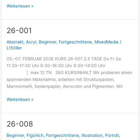
Weiterlesen »
26-001
26-
001
Abstrakt
,
Acryl
,
Beginner
,
Fortgeschrittene
,
MixedMedia
/
LtStiller
05.–07. FEBRUAR 2026 KURS 26-001 2.5 TAGE Do Fr Sa
11:30–17:30 Uhr 9:30–16:30 Uhr 9:30–14:00 Uhr
| max 12 TN 360 KURSINHALT Wir probieren einen
spannenden Materialmix, arbeiten mit Strukturpasten,
Marmormehl, Seidenpapier, Aerocolor und Pigmenten. Wir
Weiterlesen »
26-008
26-
008
Beginner
,
Figürlich
,
Fortgeschrittene
,
Illustration
,
Porträt
,