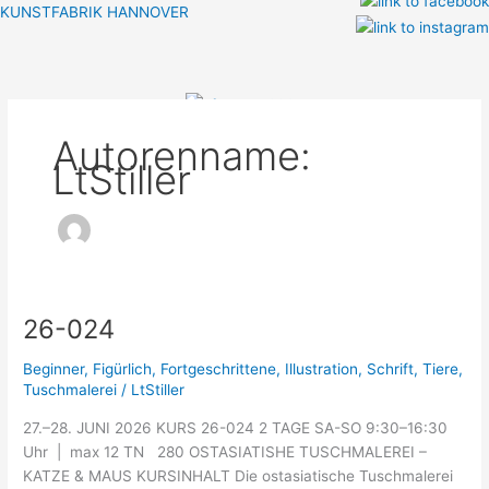
Zum
KUNSTFABRIK HANNOVER
Inhalt
Menü
springen
Autorenname:
LtStiller
26-024
26-
024
Beginner
,
Figürlich
,
Fortgeschrittene
,
Illustration
,
Schrift
,
Tiere
,
Tuschmalerei
/
LtStiller
27.–28. JUNI 2026 KURS 26-024 2 TAGE SA-SO 9:30–16:30
Uhr | max 12 TN 280 OSTASIATISHE TUSCHMALEREI –
KATZE & MAUS KURSINHALT Die ostasiatische Tuschmalerei