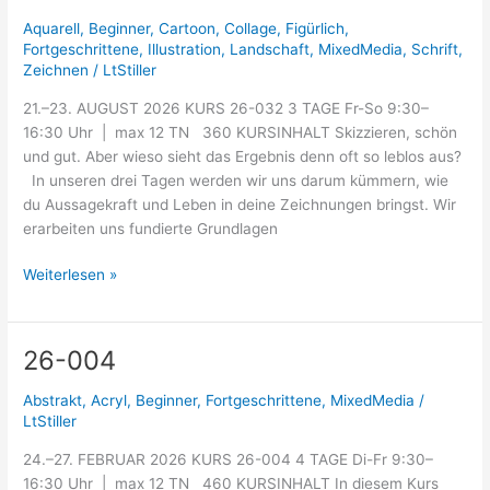
032
Aquarell
,
Beginner
,
Cartoon
,
Collage
,
Figürlich
,
Fortgeschrittene
,
Illustration
,
Landschaft
,
MixedMedia
,
Schrift
,
Zeichnen
/
LtStiller
21.–23. AUGUST 2026 KURS 26-032 3 TAGE Fr-So 9:30–
16:30 Uhr | max 12 TN 360 KURSINHALT Skizzieren, schön
und gut. Aber wieso sieht das Ergebnis denn oft so leblos aus?
In unseren drei Tagen werden wir uns darum kümmern, wie
du Aussagekraft und Leben in deine Zeichnungen bringst. Wir
erarbeiten uns fundierte Grundlagen
Weiterlesen »
26-004
26-
004
Abstrakt
,
Acryl
,
Beginner
,
Fortgeschrittene
,
MixedMedia
/
LtStiller
24.–27. FEBRUAR 2026 KURS 26-004 4 TAGE Di-Fr 9:30–
16:30 Uhr | max 12 TN 460 KURSINHALT In diesem Kurs