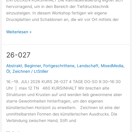
hervorragend, um in den Bereich der Tiefdrucktechnik
einzusteigen. In diesem Workshop fertigen wir eigene
Druckplatten und Schablonen an, die wir vor Ort mittels der
Weiterlesen »
26-027
26-
027
Abstrakt
,
Beginner
,
Fortgeschrittene
,
Landschaft
,
MixedMedia
,
Öl
,
Zeichnen
/
LtStiller
16.–19. JULI 2026 KURS 26-027 4 TAGE DO-SO 9:30–16:30
Uhr | max 12 TN 460 KURSINHALT Wir brechen alte
Strukturen und Krusten auf und werden lieb gewonnene aber
starre Gewohnheiten hinterfragen, um den eigenen
künstlerischen Horizont zu erweitern. Zeichnen ist eine der
unmittelbarsten Formen des künstlerischen Ausdrucks. Die
Verbindung zwischen Hand, Stift und