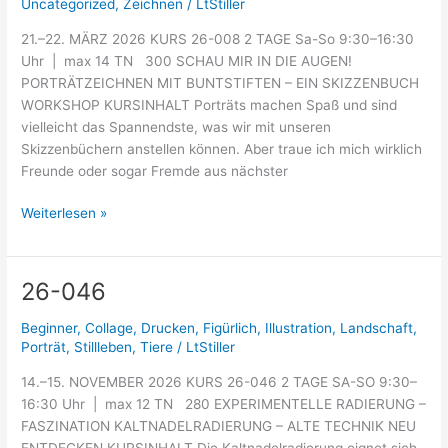
Uncategorized
,
Zeichnen
/
LtStiller
21.–22. MÄRZ 2026 KURS 26-008 2 TAGE Sa-So 9:30–16:30
Uhr | max 14 TN 300 SCHAU MIR IN DIE AUGEN!
PORTRÄTZEICHNEN MIT BUNTSTIFTEN – EIN SKIZZENBUCH
WORKSHOP KURSINHALT Porträts machen Spaß und sind
vielleicht das Spannendste, was wir mit unseren
Skizzenbüchern anstellen können. Aber traue ich mich wirklich
Freunde oder sogar Fremde aus nächster
Weiterlesen »
26-046
26-
046
Beginner
,
Collage
,
Drucken
,
Figürlich
,
Illustration
,
Landschaft
,
Porträt
,
Stillleben
,
Tiere
/
LtStiller
14.–15. NOVEMBER 2026 KURS 26-046 2 TAGE SA-SO 9:30–
16:30 Uhr | max 12 TN 280 EXPERIMENTELLE RADIERUNG –
FASZINATION KALTNADELRADIERUNG – ALTE TECHNIK NEU
ENTDECKEN KURSINHALT Die Kaltnadelradierung eignet sich