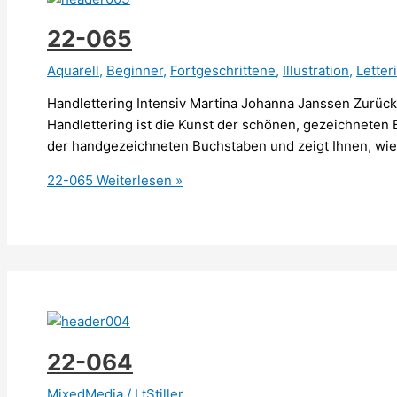
22-065
Aquarell
,
Beginner
,
Fortgeschrittene
,
Illustration
,
Letter
Handlettering Intensiv Martina Johanna Janssen Zurü
Handlettering ist die Kunst der schönen, gezeichneten
der handgezeichneten Buchstaben und zeigt Ihnen, wie 
22-065
Weiterlesen »
22-064
MixedMedia
/
LtStiller