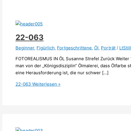
22-063
Beginner
,
Figürlich
,
Fortgeschrittene
,
Öl
,
Porträt
/
LtStil
FOTOREALISMUS IN ÖL Susanne Strefel Zurück Weiter 1
man von der „Königsdisziplin“ Ölmalerei, dass Ölfarbe s
eine Herausforderung ist, die nur schwer […]
22-063
Weiterlesen »