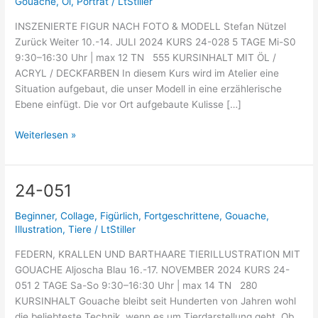
Gouache
,
Öl
,
Porträt
/
LtStiller
INSZENIERTE FIGUR NACH FOTO & MODELL Stefan Nützel
Zurück Weiter 10.-14. JULI 2024 KURS 24-028 5 TAGE Mi-S0
9:30–16:30 Uhr | max 12 TN 555 KURSINHALT MIT ÖL /
ACRYL / DECKFARBEN In diesem Kurs wird im Atelier eine
Situation aufgebaut, die unser Modell in eine erzählerische
Ebene einfügt. Die vor Ort aufgebaute Kulisse […]
Weiterlesen »
24-051
24-
051
Beginner
,
Collage
,
Figürlich
,
Fortgeschrittene
,
Gouache
,
Illustration
,
Tiere
/
LtStiller
FEDERN, KRALLEN UND BARTHAARE TIERILLUSTRATION MIT
GOUACHE Aljoscha Blau 16.-17. NOVEMBER 2024 KURS 24-
051 2 TAGE Sa-So 9:30–16:30 Uhr | max 14 TN 280
KURSINHALT Gouache bleibt seit Hunderten von Jahren wohl
die beliebteste Technik, wenn es um Tierdarstellung geht. Ob