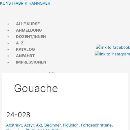
Zum
Menü
Menü
KUNSTFABRIK HANNOVER
Inhalt
springen
ALLE KURSE
ANMELDUNG
DOZENT/INNEN
A–Z
KATALOG
ANFAHRT
IMPRESSIONEN
Gouache
24-028
24-
028
Abstrakt
,
Acryl
,
Akt
,
Beginner
,
Figürlich
,
Fortgeschrittene
,