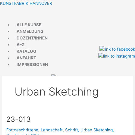
Zum
Menü
Menü
KUNSTFABRIK HANNOVER
Inhalt
springen
ALLE KURSE
ANMELDUNG
DOZENT/INNEN
A–Z
KATALOG
ANFAHRT
IMPRESSIONEN
Urban Sketching
23-013
23-
013
Fortgeschrittene
,
Landschaft
,
Schrift
,
Urban Sketching
,