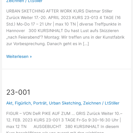
Zeichnen
/
LtStiller
URBAN SKETCHING AFTER WORK KURS Dietmar Stiller
Zurück Weiter 17.-20. APRIL 2023 KURS 23-013 4 TAGE (16
Std.) Mo-Do 17 – 21 Uhr | max 10 TN | diverse Treffpunkte in
Hannover 300 KURSINHALT Du hast Lust aufs Skizzieren
„nach Feierabend“? Montag: Wir treffen uns in der Kunstfabrik
zur Vorbesprechung. Danach geht es in […]
Weiterlesen »
23-
001
23-001
Akt
,
Figürlich
,
Porträt
,
Urban Sketching
,
Zeichnen
/
LtStiller
FIGUR – VON DeR PIKE AUF ZUM … GRIS Zurück Weiter 10.–
12. FEB. 2023 KURS 23-001 3 TAGE Fr-So 9:30–16:30 Uhr |
max 12 TN AUSGEBUCHT 380 KURSINHALT In diesem
Kurs beschäftigen wir uns zuerst mit den wichtigen