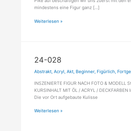
Pike auf beschäftigen wir uns zuerst mit den
mindestens eine Figur ganz […]
Weiterlesen »
24-
24-028
028
Abstrakt
,
Acryl
,
Akt
,
Beginner
,
Figürlich
,
Fortge
INSZENIERTE FIGUR NACH FOTO & MODELL Stefa
KURSINHALT MIT ÖL / ACRYL / DECKFARBEN In di
Die vor Ort aufgebaute Kulisse
Weiterlesen »