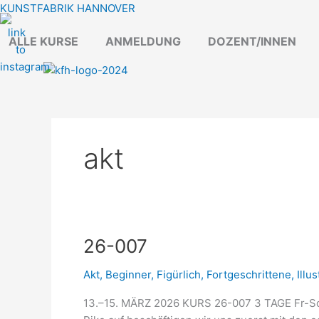
Zum
KUNSTFABRIK HANNOVER
Inhalt
ALLE KURSE
ANMELDUNG
DOZENT/INNEN
springen
akt
26-
26-007
007
Akt
,
Beginner
,
Figürlich
,
Fortgeschrittene
,
Illu
13.–15. MÄRZ 2026 KURS 26-007 3 TAGE Fr-So