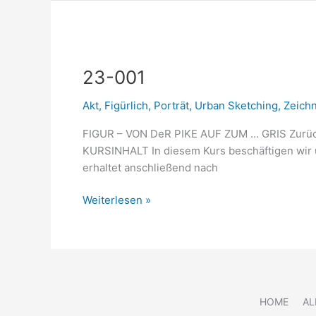
23-
001
23-001
Akt
,
Figürlich
,
Porträt
,
Urban Sketching
,
Zeich
FIGUR – VON DeR PIKE AUF ZUM … GRIS Zurü
KURSINHALT In diesem Kurs beschäftigen wir u
erhaltet anschließend nach
Weiterlesen »
HOME
AL