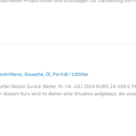
 essentiellen Proportionen und Grundlagen zur Darstellung vo
schrittene
,
Gouache
,
Öl
,
Porträt
/
LtStiller
n Nützel Zurück Weiter 10.-14. JULI 2024 KURS 24-028 5 T
esem Kurs wird im Atelier eine Situation aufgebaut, die unser