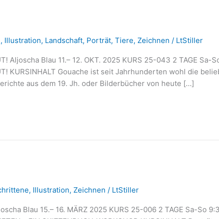
e
,
Illustration
,
Landschaft
,
Porträt
,
Tiere
,
Zeichnen
/
LtStiller
ljoscha Blau 11.– 12. OKT. 2025 KURS 25-043 2 TAGE Sa-So
RSINHALT Gouache ist seit Jahrhunderten wohl die beliebtes
berichte aus dem 19. Jh. oder Bilderbücher von heute […]
hrittene
,
Illustration
,
Zeichnen
/
LtStiller
Aljoscha Blau 15.– 16. MÄRZ 2025 KURS 25-006 2 TAGE Sa-So 