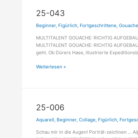
25-
25-043
043
Beginner
,
Figürlich
,
Fortgeschrittene
,
Gouach
MULTITALENT GOUACHE: RICHTIG AUFGEBAUT! A
MULTITALENT GOUACHE: RICHTIG AUFGEBAUT! KU
geht. Ob Dürers Hase, illustrierte Expeditions
Weiterlesen »
25-
25-006
006
Aquarell
,
Beginner
,
Collage
,
Figürlich
,
Fortgesc
Schau mir in die Augen! Porträt-zeichnen … 