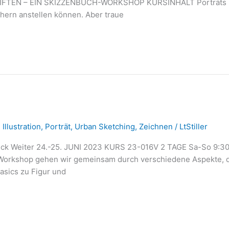
TEN – EIN SKIZZENBUCH-WORKSHOP KURSINHALT Porträts mac
hern anstellen können. Aber traue
,
Illustration
,
Porträt
,
Urban Sketching
,
Zeichnen
/
LtStiller
ck Weiter 24.-25. JUNI 2023 KURS 23-016V 2 TAGE Sa-So 9:
rkshop gehen wir gemeinsam durch verschiedene Aspekte, di
asics zu Figur und