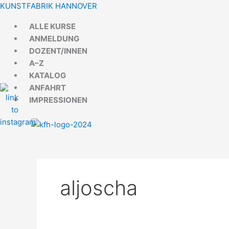
Zum
Menü
Menü
KUNSTFABRIK HANNOVER
Inhalt
ALLE KURSE
springen
ANMELDUNG
DOZENT/INNEN
A–Z
KATALOG
ANFAHRT
IMPRESSIONEN
aljoscha