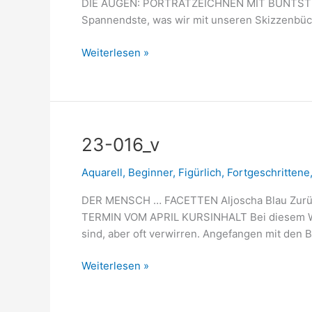
DIE AUGEN: PORTRÄTZEICHNEN MIT BUNTSTIF
Spannendste, was wir mit unseren Skizzenbüc
Weiterlesen »
23-
23-016_v
016_v
Aquarell
,
Beginner
,
Figürlich
,
Fortgeschrittene
DER MENSCH … FACETTEN Aljoscha Blau Zurü
TERMIN VOM APRIL KURSINHALT Bei diesem Wo
sind, aber oft verwirren. Angefangen mit den B
Weiterlesen »