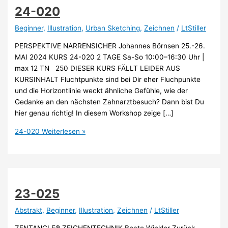
24-020
Beginner
,
Illustration
,
Urban Sketching
,
Zeichnen
/
LtStiller
PERSPEKTIVE NARRENSICHER Johannes Börnsen 25.-26.
MAI 2024 KURS 24-020 2 TAGE Sa-So 10:00–16:30 Uhr |
max 12 TN 250 DIESER KURS FÄLLT LEIDER AUS
KURSINHALT Fluchtpunkte sind bei Dir eher Fluchpunkte
und die Horizontlinie weckt ähnliche Gefühle, wie der
Gedanke an den nächsten Zahnarztbesuch? Dann bist Du
hier genau richtig! In diesem Workshop zeige […]
24-020
Weiterlesen »
23-025
Abstrakt
,
Beginner
,
Illustration
,
Zeichnen
/
LtStiller
ZENTANGLE® ZEICHENTECHNIK Beate Winkler Zurück