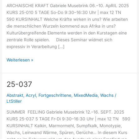
ARCHAISCHE KRAFT Gabriele Musebrink 06.–10. ApRIL 2025
KURS 25-010 5 TAGE So-Do 9:30–16:30 Uhr | max 12 TN
590 KURSINHALT Welche Kräfte wirken in uns? Wie arbeiten
die menschlichen Wurzeln kommend aus Afrika in uns?
Kulturübergreifende Elemente werden in den Kurstagen eine
zentrale Rolle spielen. Dieses Seminar widmet sich
expressiv in Verarbeitung […]
Weiterlesen »
25-037
25-
037
Abstrakt
,
Acryl
,
Fortgeschrittene
,
MixedMedia
,
Wachs
/
LtStiller
SUMMER FEELING Gabriele Musebrink 12.–16. SEPT. 2025
KURS 25-037 5 TAGE Fr-Di 9:30–16:30 Uhr | max 12 TN 590
KURSINHALT Kalkin, Marmormehl, Sumpfkalk, Monotypie,
Wachs, Leinwand Wärme, Spüren, Gerüche… In diesem Kurs