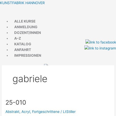
Zum
Menü
Menü
KUNSTFABRIK HANNOVER
Inhalt
springen
ALLE KURSE
ANMELDUNG
DOZENT/INNEN
A–Z
KATALOG
ANFAHRT
IMPRESSIONEN
gabriele
25-010
25-
010
Abstrakt
,
Acryl
,
Fortgeschrittene
/
LtStiller