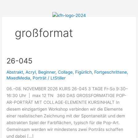
Menü
Zum
Inhalt
springen
großformat
26-045
26-
045
Abstrakt
,
Acryl
,
Beginner
,
Collage
,
Figürlich
,
Fortgeschrittene
,
MixedMedia
,
Porträt
/
LtStiller
06.–08. NOVEMBER 2026 KURS 26-045 3 TAGE Fr-So 9:30–
16:30 Uhr | max 12 TN 360 DAS GROSSFORMATIGE POP-
AR-PORTRÄT MIT COLLAGE-ELEMENTE KURSINHALT In
diesem einzigartigen Workshop verbinden wir die Elemente
einer realistischen Zeichnung mit der Spontaneität und dem
abstrakten Spiel der Farbflächen, typisch für die Pop-Art.
Gemeinsam werden wir mindestens zwei Porträts schaffen
und dabei […]