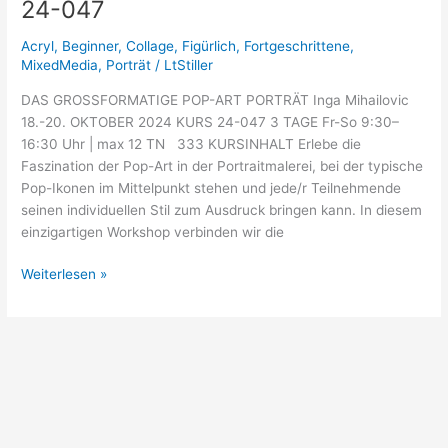
24-047
24-
047
Acryl
,
Beginner
,
Collage
,
Figürlich
,
Fortgeschrittene
,
MixedMedia
,
Porträt
/
LtStiller
DAS GROSSFORMATIGE POP-ART PORTRÄT Inga Mihailovic
18.-20. OKTOBER 2024 KURS 24-047 3 TAGE Fr-So 9:30–
16:30 Uhr | max 12 TN 333 KURSINHALT Erlebe die
Faszination der Pop-Art in der Portraitmalerei, bei der typische
Pop-Ikonen im Mittelpunkt stehen und jede/r Teilnehmende
seinen individuellen Stil zum Ausdruck bringen kann. In diesem
einzigartigen Workshop verbinden wir die
Weiterlesen »
Menü