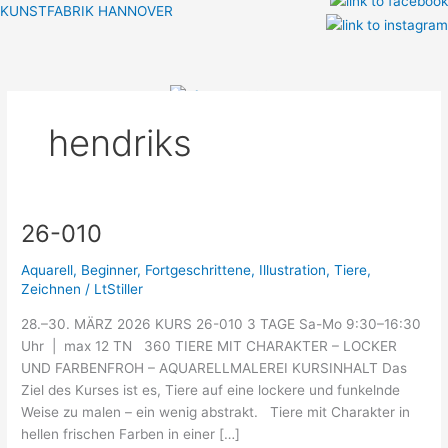
Zum
KUNSTFABRIK HANNOVER
Inhalt
Menü
springen
hendriks
26-010
26-
010
Aquarell
,
Beginner
,
Fortgeschrittene
,
Illustration
,
Tiere
,
Zeichnen
/
LtStiller
28.–30. MÄRZ 2026 KURS 26-010 3 TAGE Sa-Mo 9:30–16:30
Uhr | max 12 TN 360 TIERE MIT CHARAKTER – LOCKER
UND FARBENFROH – AQUARELLMALEREI KURSINHALT Das
Ziel des Kurses ist es, Tiere auf eine lockere und funkelnde
Weise zu malen – ein wenig abstrakt. Tiere mit Charakter in
hellen frischen Farben in einer […]