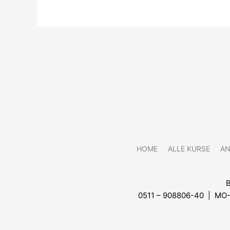
HOME
ALLE KURSE
A
0511 – 908806-40 | MO-