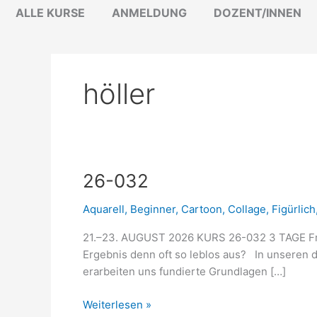
Zum
ALLE KURSE
ANMELDUNG
DOZENT/INNEN
Inhalt
springen
höller
26-
26-032
032
Aquarell
,
Beginner
,
Cartoon
,
Collage
,
Figürlich
21.–23. AUGUST 2026 KURS 26-032 3 TAGE Fr-
Ergebnis denn oft so leblos aus? In unseren 
erarbeiten uns fundierte Grundlagen […]
Weiterlesen »