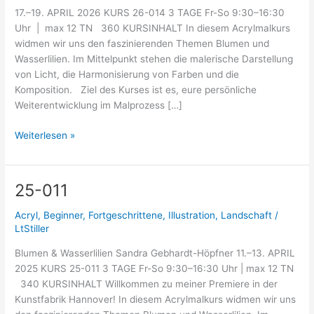
17.–19. APRIL 2026 KURS 26-014 3 TAGE Fr-So 9:30–16:30
Uhr | max 12 TN 360 KURSINHALT In diesem Acrylmalkurs
widmen wir uns den faszinierenden Themen Blumen und
Wasserlilien. Im Mittelpunkt stehen die malerische Darstellung
von Licht, die Harmonisierung von Farben und die
Komposition. Ziel des Kurses ist es, eure persönliche
Weiterentwicklung im Malprozess […]
Weiterlesen »
25-011
25-
011
Acryl
,
Beginner
,
Fortgeschrittene
,
Illustration
,
Landschaft
/
LtStiller
Blumen & Wasserlilien Sandra Gebhardt-Höpfner 11.–13. APRIL
2025 KURS 25-011 3 TAGE Fr-So 9:30–16:30 Uhr | max 12 TN
340 KURSINHALT Willkommen zu meiner Premiere in der
Kunstfabrik Hannover! In diesem Acrylmalkurs widmen wir uns