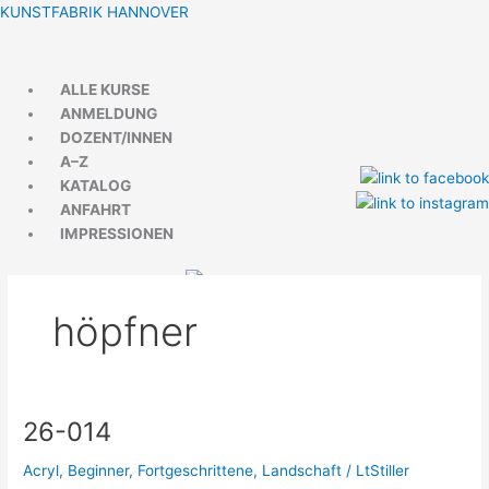
Zum
Menü
Menü
KUNSTFABRIK HANNOVER
Inhalt
springen
ALLE KURSE
ANMELDUNG
DOZENT/INNEN
A–Z
KATALOG
ANFAHRT
IMPRESSIONEN
höpfner
26-014
26-
014
Acryl
,
Beginner
,
Fortgeschrittene
,
Landschaft
/
LtStiller