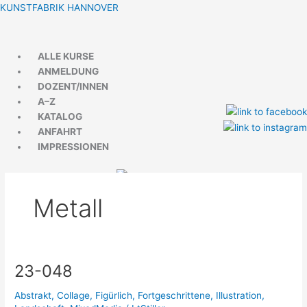
Zum
Menü
Menü
KUNSTFABRIK HANNOVER
Inhalt
springen
ALLE KURSE
ANMELDUNG
DOZENT/INNEN
A–Z
KATALOG
ANFAHRT
IMPRESSIONEN
Metall
23-048
23-
048
Abstrakt
,
Collage
,
Figürlich
,
Fortgeschrittene
,
Illustration
,