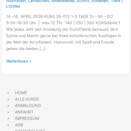
Illustration
,
Landschaft
,
MixedMedia
,
Schrift
,
Stillleben
,
Tiere
/
LtStiller
14.–16. APRIL 2026 KURS 26-013 1-3 TAGE Di – MI – DO
9:30–16:30 Uhr | max 12 TN 140 | 250 | 360 KURSINHALT
Wie jedes Jahr seit Gründung der Kunstfabrik betreuen dich
Sylvia und Martin gerne bei Ihren künstlerischen Ausflügen in
die Welt der Acrylfarben. Humorvoll, mit Spaß und Freude
geben die beiden […]
Weiterlesen »
HOME
ALLE KURSE
ANMELDUNG
ANFAHRT
IMPRESSUM
AGB