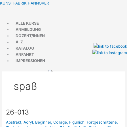
Zum
Menü
Menü
KUNSTFABRIK HANNOVER
Inhalt
springen
ALLE KURSE
ANMELDUNG
DOZENT/INNEN
A–Z
KATALOG
ANFAHRT
IMPRESSIONEN
spaß
26-013
26-
013
Abstrakt
,
Acryl
,
Beginner
,
Collage
,
Figürlich
,
Fortgeschrittene
,