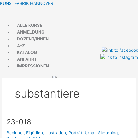
Zum
Menü
Menü
KUNSTFABRIK HANNOVER
Inhalt
springen
ALLE KURSE
ANMELDUNG
DOZENT/INNEN
A–Z
KATALOG
ANFAHRT
IMPRESSIONEN
substantiere
23-018
23-
018
Beginner
,
Figürlich
,
Illustration
,
Porträt
,
Urban Sketching
,