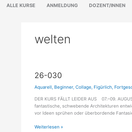
Zum
ALLE KURSE
ANMELDUNG
DOZENT/INNEN
Inhalt
springen
welten
26-
26-030
030
Aquarell
,
Beginner
,
Collage
,
Figürlich
,
Fortgesc
DER KURS FÄLLT LEIDER AUS 07.–09. AUGUST
fantastische, schwebende Architekturen entwic
vor Ideen sprühen oder überbordende Fantasi
Weiterlesen »