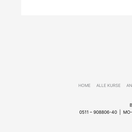
HOME
ALLE KURSE
A
0511 – 908806-40 | MO-