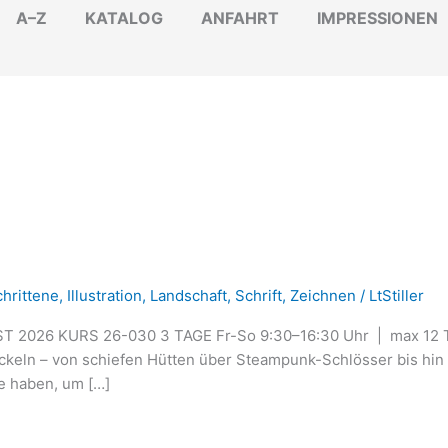
A–Z
KATALOG
ANFAHRT
IMPRESSIONEN
hrittene
,
Illustration
,
Landschaft
,
Schrift
,
Zeichnen
/
LtStiller
 2026 KURS 26-030 3 TAGE Fr-So 9:30–16:30 Uhr | max 12 T
keln – von schiefen Hütten über Steampunk-Schlösser bis hin z
e haben, um […]