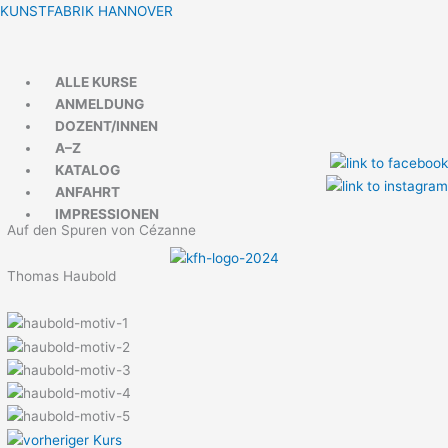
Zum
Menü
Menü
KUNSTFABRIK HANNOVER
Inhalt
springen
ALLE KURSE
ANMELDUNG
DOZENT/INNEN
A–Z
KATALOG
ANFAHRT
IMPRESSIONEN
Auf den Spuren von Cézanne
Thomas Haubold