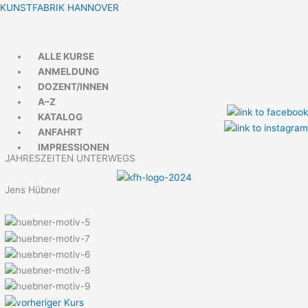
Zum
Menü
Menü
KUNSTFABRIK HANNOVER
Inhalt
springen
ALLE KURSE
ANMELDUNG
DOZENT/INNEN
A–Z
KATALOG
ANFAHRT
IMPRESSIONEN
JAHRESZEITEN UNTERWEGS
Jens Hübner