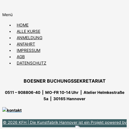
Menü
HOME
ALLE KURSE
ANMELDUNG
ANFAHRT
IMPRESSUM
AGB
DATENSCHUTZ
BOESNER BUCHUNGSSEKRETARIAT
0511 – 908806-40 | MO-FR 10-14 Uhr
| Atelier Helmkestraße
5a | 30165 Hannover
© 2026 KFH
| Die Kunstfabrik Hannover ist ein Projekt powered by