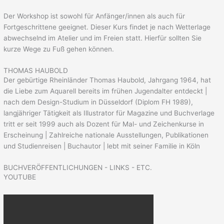
Der Workshop ist sowohl für Anfänger/innen als auch für
Fortgeschrittene geeignet. Dieser Kurs findet je nach Wetterlage
abwechselnd im Atelier und im Freien statt. Hierfür sollten Sie
kurze Wege zu Fuß gehen können.
THOMAS HAUBOLD
Der gebürtige Rheinländer Thomas Haubold, Jahrgang 1964, hat
die Liebe zum Aquarell bereits im frühen Jugendalter entdeckt |
nach dem Design-Studium in Düsseldorf (Diplom FH 1989),
langjähriger Tätigkeit als Illustrator für Magazine und Buchverlage
tritt er seit 1999 auch als Dozent für Mal- und Zeichenkurse in
Erscheinung | Zahlreiche nationale Ausstellungen, Publikationen
und Studienreisen | Buchautor | lebt mit seiner Familie in Köln
BUCHVERÖFFENTLICHUNGEN - LINKS - ETC.
YOUTUBE