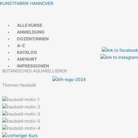
Zum
Menü
Menü
KUNSTFABRIK HANNOVER
Inhalt
springen
ALLE KURSE
ANMELDUNG
DOZENT/INNEN
A–Z
KATALOG
ANFAHRT
IMPRESSIONEN
BOTANISCHES AQUARELLIEREN
Thomas Haubold