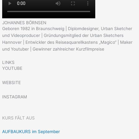
JOHANNES BÖRNSEN
Geboren 1982 in Braunschweig | Diplomdesigner, Urban Sketcher
und Videoproducer | Gründungsmitglied der Urban Sketchers
Hannover | Entwickler des Reiseaquarellkastens „Magico“ | Maker
und Youtuber | Gewinner zahlreicher Kurzfilmpreise
LINKS
YOUTUBE
WEBSITE
INSTAGRAM
KURS FÄLT AUS
AUFBAUKURS im September