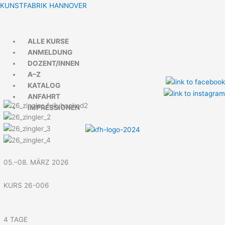
Zum
Menü
Menü
KUNSTFABRIK HANNOVER
Inhalt
springen
ALLE KURSE
ANMELDUNG
DOZENT/INNEN
A–Z
KATALOG
ANFAHRT
IMPRESSIONEN
05.–08. MÄRZ 2026
KURS 26-006
4 TAGE