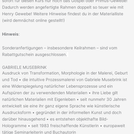
sofort für diesen Kurs nur noch das Gospel oder Primus-Gewebe!
Dadurch werden angefertigte Rahmen doppelt so teuer wie mit
Henry Gewebe! Weitere Hinweise findest du in der Materialliste
(wird demnächst online gestellt!)
Hinweis
:
Sonderanfertigungen – insbesondere Keilrahmen – sind vom
Rabattgutschein ausgeschlossen.
GABRIELE MUSEBRINK
Ausdruck von Transformation, Morphologie in der Malerei, Geburt
und Tod • die intuitive Prozessmalerei von Gabriele Musebrink ist
eine Widerspiegelung natürlicher Lebensprozesse und ein
Aufspüren der zu verwendenden Materialien • ihre Liebe gilt
natürlichen Materialien mit Eigenleben • seit nunmehr 30 Jahren
entwickelt sie eine ihr ganz eigene Sprache wie künstlerische
Ausdrucksform • gegründet in der informellen Kunst und doch
darüber hinausgehend • es entstehen objekthafte Bild-
Hologramme • seit 1983 freischaffende Künstlerin • europaweit
tätige Seminarleiterin und Buchautorin