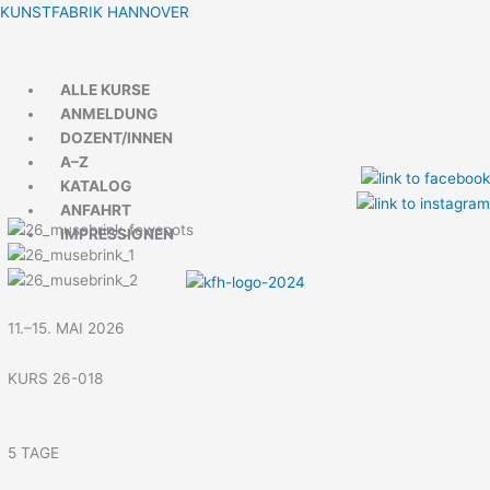
Zum
Menü
Menü
KUNSTFABRIK HANNOVER
Inhalt
springen
ALLE KURSE
ANMELDUNG
DOZENT/INNEN
A–Z
KATALOG
ANFAHRT
IMPRESSIONEN
11.–15. MAI 2026
KURS 26-018
5 TAGE