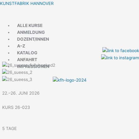
Zum
Menü
Menü
KUNSTFABRIK HANNOVER
Inhalt
springen
ALLE KURSE
ANMELDUNG
DOZENT/INNEN
A–Z
KATALOG
ANFAHRT
IMPRESSIONEN
22.–26. JUNI 2026
KURS 26-023
5 TAGE