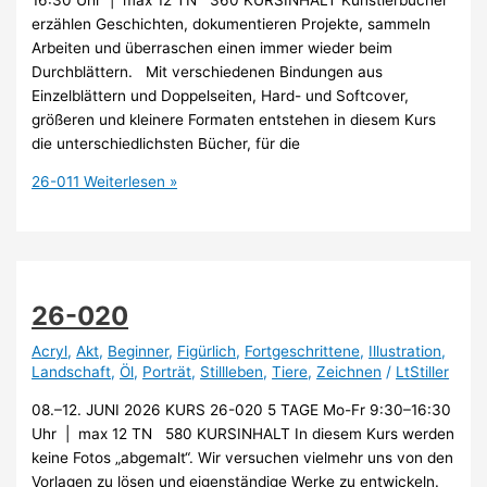
erzählen Geschichten, dokumentieren Projekte, sammeln
Arbeiten und überraschen einen immer wieder beim
Durchblättern. Mit verschiedenen Bindungen aus
Einzelblättern und Doppelseiten, Hard- und Softcover,
größeren und kleinere Formaten entstehen in diesem Kurs
die unterschiedlichsten Bücher, für die
26-011
Weiterlesen »
26-020
Acryl
,
Akt
,
Beginner
,
Figürlich
,
Fortgeschrittene
,
Illustration
,
Landschaft
,
Öl
,
Porträt
,
Stillleben
,
Tiere
,
Zeichnen
/
LtStiller
08.–12. JUNI 2026 KURS 26-020 5 TAGE Mo-Fr 9:30–16:30
Uhr | max 12 TN 580 KURSINHALT In diesem Kurs werden
keine Fotos „abgemalt“. Wir versuchen vielmehr uns von den
Vorlagen zu lösen und eigenständige Werke zu entwickeln.