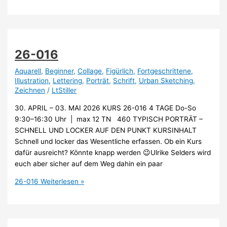
26-016
Aquarell
,
Beginner
,
Collage
,
Figürlich
,
Fortgeschrittene
,
Illustration
,
Lettering
,
Porträt
,
Schrift
,
Urban Sketching
,
Zeichnen
/
LtStiller
30. APRIL – 03. MAI 2026 KURS 26-016 4 TAGE Do-So
9:30–16:30 Uhr | max 12 TN 460 TYPISCH PORTRÄT –
SCHNELL UND LOCKER AUF DEN PUNKT KURSINHALT
Schnell und locker das Wesentliche erfassen. Ob ein Kurs
dafür ausreicht? Könnte knapp werden 😉Ulrike Selders wird
euch aber sicher auf dem Weg dahin ein paar
26-016
Weiterlesen »