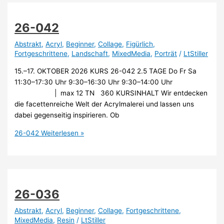
26-042
Abstrakt
,
Acryl
,
Beginner
,
Collage
,
Figürlich
,
Fortgeschrittene
,
Landschaft
,
MixedMedia
,
Porträt
/
LtStiller
15.–17. OKTOBER 2026 KURS 26-042 2.5 TAGE Do Fr Sa
11:30–17:30 Uhr 9:30–16:30 Uhr 9:30–14:00 Uhr
| max 12 TN 360 KURSINHALT Wir entdecken
die facettenreiche Welt der Acrylmalerei und lassen uns
dabei gegenseitig inspirieren. Ob
26-042
Weiterlesen »
26-036
Abstrakt
,
Acryl
,
Beginner
,
Collage
,
Fortgeschrittene
,
MixedMedia
,
Resin
/
LtStiller