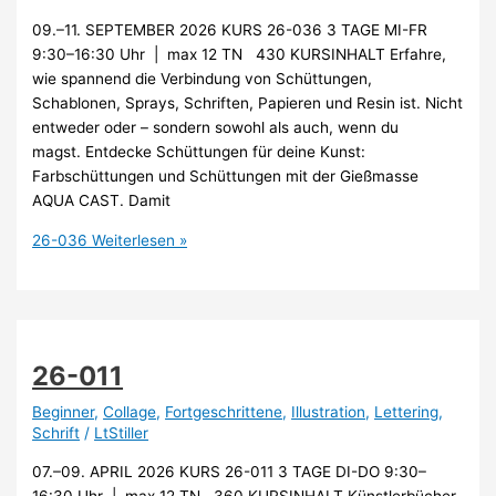
09.–11. SEPTEMBER 2026 KURS 26-036 3 TAGE MI-FR
9:30–16:30 Uhr | max 12 TN 430 KURSINHALT Erfahre,
wie spannend die Verbindung von Schüttungen,
Schablonen, Sprays, Schriften, Papieren und Resin ist. Nicht
entweder oder – sondern sowohl als auch, wenn du
magst. Entdecke Schüttungen für deine Kunst:
Farbschüttungen und Schüttungen mit der Gießmasse
AQUA CAST. Damit
26-036
Weiterlesen »
26-011
Beginner
,
Collage
,
Fortgeschrittene
,
Illustration
,
Lettering
,
Schrift
/
LtStiller
07.–09. APRIL 2026 KURS 26-011 3 TAGE DI-DO 9:30–
16:30 Uhr | max 12 TN 360 KURSINHALT Künstlerbücher