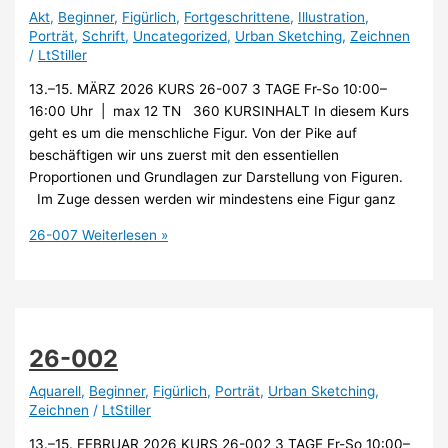
Akt
,
Beginner
,
Figürlich
,
Fortgeschrittene
,
Illustration
,
Porträt
,
Schrift
,
Uncategorized
,
Urban Sketching
,
Zeichnen
/
LtStiller
13.–15. MÄRZ 2026 KURS 26-007 3 TAGE Fr-So 10:00–
16:00 Uhr | max 12 TN 360 KURSINHALT In diesem Kurs
geht es um die menschliche Figur. Von der Pike auf
beschäftigen wir uns zuerst mit den essentiellen
Proportionen und Grundlagen zur Darstellung von Figuren.
Im Zuge dessen werden wir mindestens eine Figur ganz
26-007
Weiterlesen »
26-002
Aquarell
,
Beginner
,
Figürlich
,
Porträt
,
Urban Sketching
,
Zeichnen
/
LtStiller
13.–15. FEBRUAR 2026 KURS 26-002 3 TAGE Fr-So 10:00–