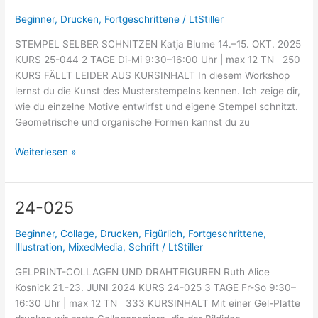
044
Beginner
,
Drucken
,
Fortgeschrittene
/
LtStiller
STEMPEL SELBER SCHNITZEN Katja Blume 14.–15. OKT. 2025
KURS 25-044 2 TAGE Di-Mi 9:30–16:00 Uhr | max 12 TN 250
KURS FÄLLT LEIDER AUS KURSINHALT In diesem Workshop
lernst du die Kunst des Musterstempelns kennen. Ich zeige dir,
wie du einzelne Motive entwirfst und eigene Stempel schnitzt.
Geometrische und organische Formen kannst du zu
Weiterlesen »
24-025
24-
025
Beginner
,
Collage
,
Drucken
,
Figürlich
,
Fortgeschrittene
,
Illustration
,
MixedMedia
,
Schrift
/
LtStiller
GELPRINT-COLLAGEN UND DRAHTFIGUREN Ruth Alice
Kosnick 21.-23. JUNI 2024 KURS 24-025 3 TAGE Fr-So 9:30–
16:30 Uhr | max 12 TN 333 KURSINHALT Mit einer Gel-Platte