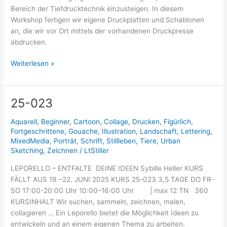
Bereich der Tiefdrucktechnik einzusteigen. In diesem
Workshop fertigen wir eigene Druckplatten und Schablonen
an, die wir vor Ort mittels der vorhandenen Druckpresse
abdrucken.
Weiterlesen »
25-023
25-
023
Aquarell
,
Beginner
,
Cartoon
,
Collage
,
Drucken
,
Figürlich
,
Fortgeschrittene
,
Gouache
,
Illustration
,
Landschaft
,
Lettering
,
MixedMedia
,
Porträt
,
Schrift
,
Stillleben
,
Tiere
,
Urban
Sketching
,
Zeichnen
/
LtStiller
LEPORELLO – ENTFALTE DEINE IDEEN Sybille Heller KURS
FÄLLT AUS 19.–22. JUNI 2025 KURS 25-023 3,5 TAGE DO FR-
SO 17:00-20:00 Uhr 10:00–16:00 Uhr | max 12 TN 360
KURSINHALT Wir suchen, sammeln, zeichnen, malen,
collagieren … Ein Leporello bietet die Möglichkeit Ideen zu
entwickeln und an einem eigenen Thema zu arbeiten.