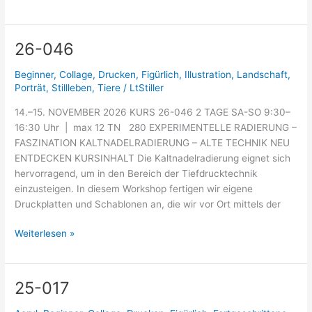
26-046
26-
046
Beginner
,
Collage
,
Drucken
,
Figürlich
,
Illustration
,
Landschaft
,
Porträt
,
Stillleben
,
Tiere
/
LtStiller
14.–15. NOVEMBER 2026 KURS 26-046 2 TAGE SA-SO 9:30–
16:30 Uhr | max 12 TN 280 EXPERIMENTELLE RADIERUNG –
FASZINATION KALTNADELRADIERUNG – ALTE TECHNIK NEU
ENTDECKEN KURSINHALT Die Kaltnadelradierung eignet sich
hervorragend, um in den Bereich der Tiefdrucktechnik
einzusteigen. In diesem Workshop fertigen wir eigene
Druckplatten und Schablonen an, die wir vor Ort mittels der
Weiterlesen »
25-017
25-
017