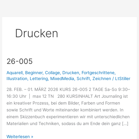
Menü
Zum
Inhalt
springen
Drucken
26-005
26-
005
Aquarell
,
Beginner
,
Collage
,
Drucken
,
Fortgeschrittene
,
Illustration
,
Lettering
,
MixedMedia
,
Schrift
,
Zeichnen
/
LtStiller
28. FEB. – 01. MÄRZ 2026 KURS 26-005 2 TAGE Sa-So 9:30–
16:30 Uhr | max 12 TN 280 KURSINHALT Art Journaling ist
ein kreativer Prozess, bei dem Bilder, Farben und Formen
sowie Schrift und Worte miteinander kombiniert werden. In
einem Skizzenbuch experimentieren wir mit unterschiedlichen
Materialien und Techniken, sodass du am Ende dein ganz […]
Weiterlesen »