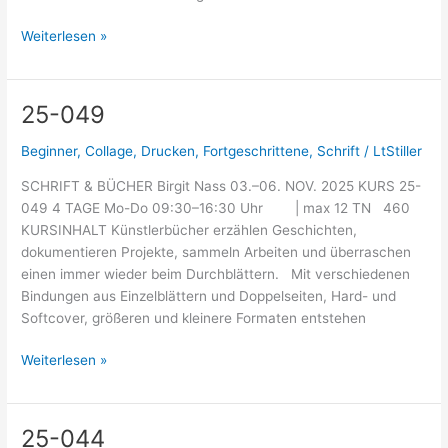
Weiterlesen »
25-049
25-
049
Beginner
,
Collage
,
Drucken
,
Fortgeschrittene
,
Schrift
/
LtStiller
SCHRIFT & BÜCHER Birgit Nass 03.–06. NOV. 2025 KURS 25-
049 4 TAGE Mo-Do 09:30–16:30 Uhr | max 12 TN 460
KURSINHALT Künstlerbücher erzählen Geschichten,
dokumentieren Projekte, sammeln Arbeiten und überraschen
einen immer wieder beim Durchblättern. Mit verschiedenen
Bindungen aus Einzelblättern und Doppelseiten, Hard- und
Softcover, größeren und kleinere Formaten entstehen
Weiterlesen »
25-044
25-