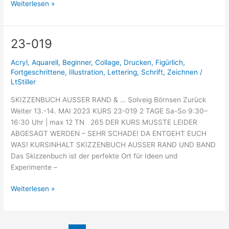
Weiterlesen »
23-019
23-
019
Acryl
,
Aquarell
,
Beginner
,
Collage
,
Drucken
,
Figürlich
,
Fortgeschrittene
,
Illustration
,
Lettering
,
Schrift
,
Zeichnen
/
LtStiller
SKIZZENBUCH AUSSER RAND & … Solveig Börnsen Zurück
Weiter 13.-14. MAI 2023 KURS 23-019 2 TAGE Sa-So 9:30–
16:30 Uhr | max 12 TN 265 DER KURS MUSSTE LEIDER
ABGESAGT WERDEN – SEHR SCHADE! DA ENTGEHT EUCH
WAS! KURSINHALT SKIZZENBUCH AUSSER RAND UND BAND
Das Skizzenbuch ist der perfekte Ort für Ideen und
Experimente –
Weiterlesen »