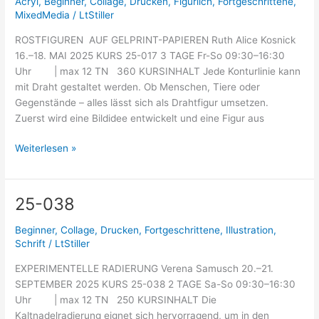
Acryl
,
Beginner
,
Collage
,
Drucken
,
Figürlich
,
Fortgeschrittene
,
MixedMedia
/
LtStiller
ROSTFIGUREN AUF GELPRINT-PAPIEREN Ruth Alice Kosnick
16.–18. MAI 2025 KURS 25-017 3 TAGE Fr-So 09:30–16:30
Uhr | max 12 TN 360 KURSINHALT Jede Konturlinie kann
mit Draht gestaltet werden. Ob Menschen, Tiere oder
Gegenstände – alles lässt sich als Drahtfigur umsetzen.
Zuerst wird eine Bildidee entwickelt und eine Figur aus
Weiterlesen »
25-038
25-
038
Beginner
,
Collage
,
Drucken
,
Fortgeschrittene
,
Illustration
,
Schrift
/
LtStiller
EXPERIMENTELLE RADIERUNG Verena Samusch 20.–21.
SEPTEMBER 2025 KURS 25-038 2 TAGE Sa-So 09:30–16:30
Uhr | max 12 TN 250 KURSINHALT Die
Kaltnadelradierung eignet sich hervorragend, um in den