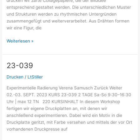
drucken wir zarte Collagepapiere, die der Bildidee
entsprechend gestaltet werden. Die unterschiedlichen Muster
und Strukturen werden zu rhythmischen Untergründen
zusammengefügt und weiterverarbeitet. Aus Drähten formen
wir eine Figur, die
Weiterlesen »
23-039
23-
039
Drucken
/
LtStiller
Experimentelle Radierung Verena Samusch Zurück Weiter
02.-03. SEPT. 2023 KURS 23-039 2 TAGE Sa-So 9:30–16:30
Uhr | max 12 TN 220 KURSINHALT In diesem Workshop
fertigen wir eigene Druckplatten an, mit denen wir
anschließend experimentieren. Dabei wird ein Motiv in die
Druckplatte geritzt, mit Farbe versehen und mittels der vor Ort
vorhandenen Druckpresse auf