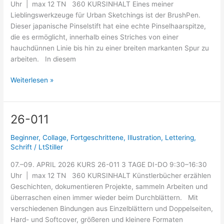
Uhr | max 12 TN 360 KURSINHALT Eines meiner
Lieblingswerkzeuge für Urban Sketchings ist der BrushPen.
Dieser japanische Pinselstift hat eine echte Pinselhaarspitze,
die es ermöglicht, innerhalb eines Striches von einer
hauchdünnen Linie bis hin zu einer breiten markanten Spur zu
arbeiten. In diesem
Weiterlesen »
26-011
26-
011
Beginner
,
Collage
,
Fortgeschrittene
,
Illustration
,
Lettering
,
Schrift
/
LtStiller
07.–09. APRIL 2026 KURS 26-011 3 TAGE DI-DO 9:30–16:30
Uhr | max 12 TN 360 KURSINHALT Künstlerbücher erzählen
Geschichten, dokumentieren Projekte, sammeln Arbeiten und
überraschen einen immer wieder beim Durchblättern. Mit
verschiedenen Bindungen aus Einzelblättern und Doppelseiten,
Hard- und Softcover, größeren und kleinere Formaten