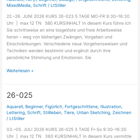
MixedMedia
,
Schrift
/
LtStiller
22.–26. JUNI 2026 KURS 26-023 5 TAGE MO-FR 9:30–16:30
Uhr | max 12 TN 580 KURSINHALT In diesem Kurs führe ich
Sie schrittweise an eine losgelöste und freie Arbeitsweise
heran – weg von bisherigen Zwängen, Vorgaben und
Einschränkungen. Verschiedene neue Vorgehensweisen und
Techniken werden bestimmt und ergänzt durch Ihre
persönliche Stimmung und Emotionen. Sie
Weiterlesen »
26-025
26-
025
Aquarell
,
Beginner
,
Figürlich
,
Fortgeschrittene
,
Illustration
,
Lettering
,
Schrift
,
Stillleben
,
Tiere
,
Urban Sketching
,
Zeichnen
/
LtStiller
03.–05. JULI 2026 KURS 26-025 3 TAGE Fr-So 9:30–16:30
Uhr | max 12 TN 360 KURSINHALT In diesem Kurs vermittle