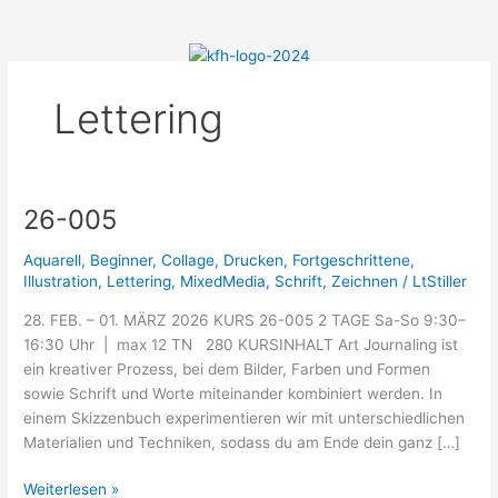
Menü
Zum
Inhalt
springen
Lettering
26-005
26-
005
Aquarell
,
Beginner
,
Collage
,
Drucken
,
Fortgeschrittene
,
Illustration
,
Lettering
,
MixedMedia
,
Schrift
,
Zeichnen
/
LtStiller
28. FEB. – 01. MÄRZ 2026 KURS 26-005 2 TAGE Sa-So 9:30–
16:30 Uhr | max 12 TN 280 KURSINHALT Art Journaling ist
ein kreativer Prozess, bei dem Bilder, Farben und Formen
sowie Schrift und Worte miteinander kombiniert werden. In
einem Skizzenbuch experimentieren wir mit unterschiedlichen
Materialien und Techniken, sodass du am Ende dein ganz […]
Weiterlesen »