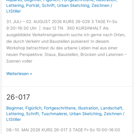
Lettering
,
Porträt
,
Schrift
,
Urban Sketching
,
Zeichnen
/
LtStiller
31. JULI – 02. AUGUST 2026 KURS 26-029 3 TAGE Fr-So
9:30–16:30 Uhr | max 12 TN 360 KURSINHALT Als
ausgebildete Verkehrsingenieurin suche ich gerne nach Orten,
die durch Verkehr und Baustellen pulsieren! In diesem
Workshop betrachtest du das urbane Leben mal aus einer
neuen Perspektive: Staus, Baustellen, Brücken und Laternen –
Szenen voller
Weiterlesen »
26-017
26-
017
Beginner
,
Figürlich
,
Fortgeschrittene
,
Illustration
,
Landschaft
,
Lettering
,
Schrift
,
Tuschmalerei
,
Urban Sketching
,
Zeichnen
/
LtStiller
08.–10. MAI 2026 KURS 26-017 3 TAGE Fr-So 10:00–16:00