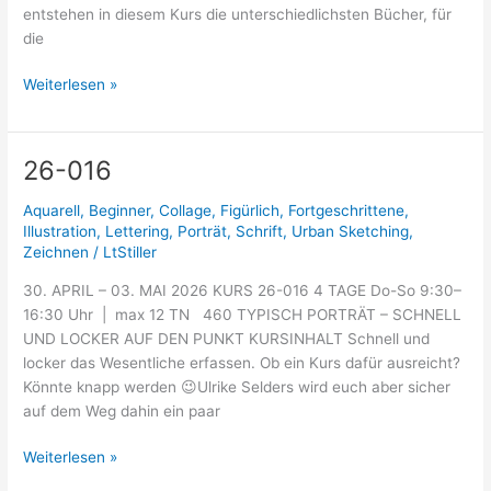
entstehen in diesem Kurs die unterschiedlichsten Bücher, für
die
Weiterlesen »
26-016
26-
016
Aquarell
,
Beginner
,
Collage
,
Figürlich
,
Fortgeschrittene
,
Illustration
,
Lettering
,
Porträt
,
Schrift
,
Urban Sketching
,
Zeichnen
/
LtStiller
30. APRIL – 03. MAI 2026 KURS 26-016 4 TAGE Do-So 9:30–
16:30 Uhr | max 12 TN 460 TYPISCH PORTRÄT – SCHNELL
UND LOCKER AUF DEN PUNKT KURSINHALT Schnell und
locker das Wesentliche erfassen. Ob ein Kurs dafür ausreicht?
Könnte knapp werden 😉Ulrike Selders wird euch aber sicher
auf dem Weg dahin ein paar
Weiterlesen »