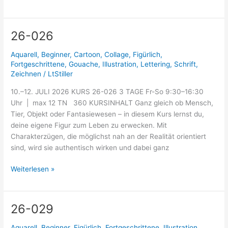
26-026
26-
026
Aquarell
,
Beginner
,
Cartoon
,
Collage
,
Figürlich
,
Fortgeschrittene
,
Gouache
,
Illustration
,
Lettering
,
Schrift
,
Zeichnen
/
LtStiller
10.–12. JULI 2026 KURS 26-026 3 TAGE Fr-So 9:30–16:30
Uhr | max 12 TN 360 KURSINHALT Ganz gleich ob Mensch,
Tier, Objekt oder Fantasiewesen – in diesem Kurs lernst du,
deine eigene Figur zum Leben zu erwecken. Mit
Charakterzügen, die möglichst nah an der Realität orientiert
sind, wird sie authentisch wirken und dabei ganz
Weiterlesen »
26-029
26-
029
Aquarell
,
Beginner
,
Figürlich
,
Fortgeschrittene
,
Illustration
,