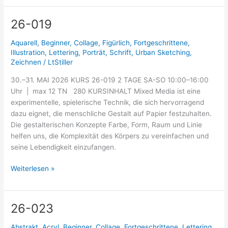
26-019
26-
019
Aquarell
,
Beginner
,
Collage
,
Figürlich
,
Fortgeschrittene
,
Illustration
,
Lettering
,
Porträt
,
Schrift
,
Urban Sketching
,
Zeichnen
/
LtStiller
30.–31. MAI 2026 KURS 26-019 2 TAGE SA-SO 10:00–16:00
Uhr | max 12 TN 280 KURSINHALT Mixed Media ist eine
experimentelle, spielerische Technik, die sich hervorragend
dazu eignet, die menschliche Gestalt auf Papier festzuhalten.
Die gestalterischen Konzepte Farbe, Form, Raum und Linie
helfen uns, die Komplexität des Körpers zu vereinfachen und
seine Lebendigkeit einzufangen.
Weiterlesen »
26-023
26-
023
Abstrakt
,
Acryl
,
Beginner
,
Collage
,
Fortgeschrittene
,
Lettering
,