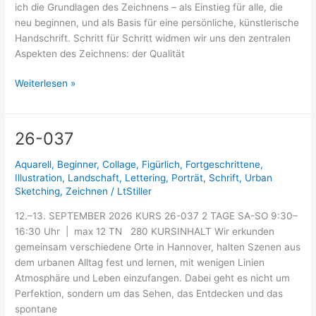
ich die Grundlagen des Zeichnens – als Einstieg für alle, die
neu beginnen, und als Basis für eine persönliche, künstlerische
Handschrift. Schritt für Schritt widmen wir uns den zentralen
Aspekten des Zeichnens: der Qualität
Weiterlesen »
26-037
26-
037
Aquarell
,
Beginner
,
Collage
,
Figürlich
,
Fortgeschrittene
,
Illustration
,
Landschaft
,
Lettering
,
Porträt
,
Schrift
,
Urban
Sketching
,
Zeichnen
/
LtStiller
12.–13. SEPTEMBER 2026 KURS 26-037 2 TAGE SA-SO 9:30–
16:30 Uhr | max 12 TN 280 KURSINHALT Wir erkunden
gemeinsam verschiedene Orte in Hannover, halten Szenen aus
dem urbanen Alltag fest und lernen, mit wenigen Linien
Atmosphäre und Leben einzufangen. Dabei geht es nicht um
Perfektion, sondern um das Sehen, das Entdecken und das
spontane