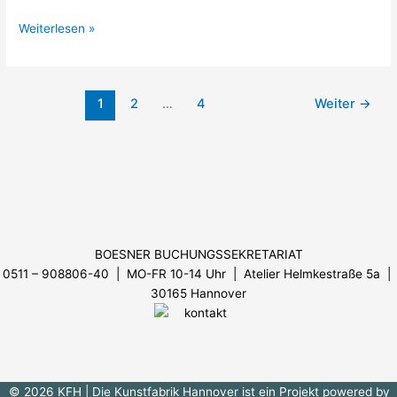
Weiterlesen »
1
2
…
4
Weiter
→
Menü
BOESNER BUCHUNGSSEKRETARIAT
0511 – 908806-40 | MO-FR 10-14 Uhr
| Atelier Helmkestraße 5a |
30165 Hannover
© 2026 KFH
| Die Kunstfabrik Hannover ist ein Projekt powered by