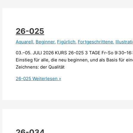
26-025
Aquarell
,
Beginner
,
Figürlich
,
Fortgeschrittene
,
Illustrat
03.–05. JULI 2026 KURS 26-025 3 TAGE Fr-So 9:30–16:
Einstieg für alle, die neu beginnen, und als Basis für e
Zeichnens: der Qualität
26-025
Weiterlesen »
26-034