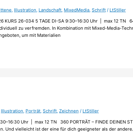
ittene
,
Illustration
,
Landschaft
,
MixedMedia
,
Schrift
/
LtStiller
KURS 26-034 5 TAGE DI-SA 9:30–16:30 Uhr | max 12 TN 640
 individuell zu verfremden. In Kombination mit Mixed-Media-Te
geboten, um mit Materialien
,
Illustration
,
Porträt
,
Schrift
,
Zeichnen
/
LtStiller
:30–16:30 Uhr | max 12 TN 360 PORTRÄT – FINDE DEINEN S
 Und vielleicht ist der eine für dich geeigneter als der andere