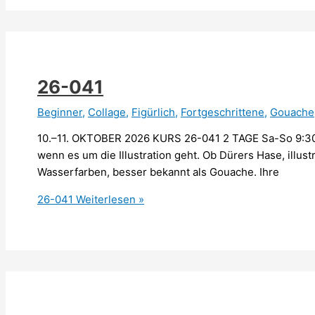
26-041
Beginner
,
Collage
,
Figürlich
,
Fortgeschrittene
,
Gouache
10.–11. OKTOBER 2026 KURS 26-041 2 TAGE Sa-So 9:30
wenn es um die Illustration geht. Ob Dürers Hase, illu
Wasserfarben, besser bekannt als Gouache. Ihre
26-041
Weiterlesen »