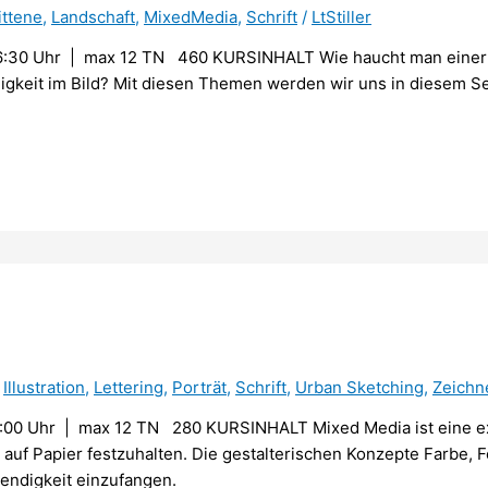
ittene
,
Landschaft
,
MixedMedia
,
Schrift
/
LtStiller
6:30 Uhr | max 12 TN 460 KURSINHALT Wie haucht man einer 
igkeit im Bild? Mit diesen Themen werden wir uns in diesem S
,
Illustration
,
Lettering
,
Porträt
,
Schrift
,
Urban Sketching
,
Zeichn
00 Uhr | max 12 TN 280 KURSINHALT Mixed Media ist eine expe
 auf Papier festzuhalten. Die gestalterischen Konzepte Farbe, F
endigkeit einzufangen.