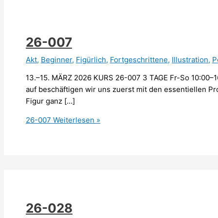
26-007
Akt
,
Beginner
,
Figürlich
,
Fortgeschrittene
,
Illustration
,
P
13.–15. MÄRZ 2026 KURS 26-007 3 TAGE Fr-So 10:00–16
auf beschäftigen wir uns zuerst mit den essentiellen
Figur ganz […]
26-007
Weiterlesen »
26-028