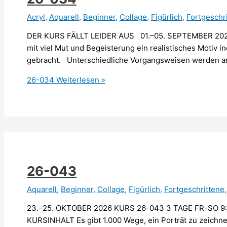
Acryl
,
Aquarell
,
Beginner
,
Collage
,
Figürlich
,
Fortgeschr
DER KURS FÄLLT LEIDER AUS 01.–05. SEPTEMBER 2026 
mit viel Mut und Begeisterung ein realistisches Motiv
gebracht. Unterschiedliche Vorgangsweisen werden an
26-034
Weiterlesen »
26-043
Aquarell
,
Beginner
,
Collage
,
Figürlich
,
Fortgeschrittene
23.–25. OKTOBER 2026 KURS 26-043 3 TAGE FR-SO 9
KURSINHALT Es gibt 1.000 Wege, ein Porträt zu zeichnen.