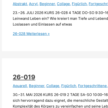
Abstrakt
,
Acryl
,
Beginner
,
Collage
,
Figürlich
,
Fortgeschr
23.–26. JULI 2026 KURS 26-028 4 TAGE DO-SO 9:30–1
Leinwand Leben ein? Wie kreiert man Tiefe und Lebend
Loslassen und Einlassen auf etwas
26-028
Weiterlesen »
26-019
Aquarell
,
Beginner
,
Collage
,
Figürlich
,
Fortgeschrittene
30.–31. MAI 2026 KURS 26-019 2 TAGE SA-SO 10:00–16:
sich hervorragend dazu eignet, die menschliche Gestalt
Komplexität des Körpers zu vereinfachen und seine Leb