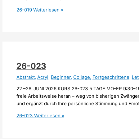
26-019
Weiterlesen »
26-023
Abstrakt
,
Acryl
,
Beginner
,
Collage
,
Fortgeschrittene
,
Let
22.–26. JUNI 2026 KURS 26-023 5 TAGE MO-FR 9:30–16:
freie Arbeitsweise heran – weg von bisherigen Zwän
und ergänzt durch Ihre persönliche Stimmung und Emot
26-023
Weiterlesen »