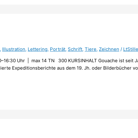
,
Illustration
,
Lettering
,
Porträt
,
Schrift
,
Tiere
,
Zeichnen
/
LtStill
–16:30 Uhr | max 14 TN 300 KURSINHALT Gouache ist seit Jah
strierte Expeditionsberichte aus dem 19. Jh. oder Bilderbücher