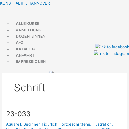
Zum
Menü
Menü
KUNSTFABRIK HANNOVER
Inhalt
springen
ALLE KURSE
ANMELDUNG
DOZENT/INNEN
A–Z
KATALOG
ANFAHRT
IMPRESSIONEN
Schrift
23-033
23-
033
Aquarell
,
Beginner
,
Figürlich
,
Fortgeschrittene
,
Illustration
,