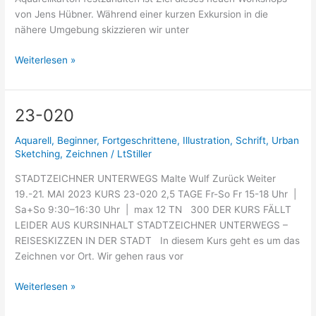
von Jens Hübner. Während einer kurzen Exkursion in die
nähere Umgebung skizzieren wir unter
Weiterlesen »
23-020
23-
020
Aquarell
,
Beginner
,
Fortgeschrittene
,
Illustration
,
Schrift
,
Urban
Sketching
,
Zeichnen
/
LtStiller
STADTZEICHNER UNTERWEGS Malte Wulf Zurück Weiter
19.-21. MAI 2023 KURS 23-020 2,5 TAGE Fr-So Fr 15-18 Uhr |
Sa+So 9:30–16:30 Uhr | max 12 TN 300 DER KURS FÄLLT
LEIDER AUS KURSINHALT STADTZEICHNER UNTERWEGS –
REISESKIZZEN IN DER STADT In diesem Kurs geht es um das
Zeichnen vor Ort. Wir gehen raus vor
Weiterlesen »