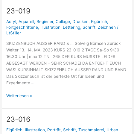
23-019
23-
019
Acryl
,
Aquarell
,
Beginner
,
Collage
,
Drucken
,
Figürlich
,
Fortgeschrittene
,
Illustration
,
Lettering
,
Schrift
,
Zeichnen
/
LtStiller
SKIZZENBUCH AUSSER RAND & … Solveig Börnsen Zurück
Weiter 13.-14. MAI 2023 KURS 23-019 2 TAGE Sa-So 9:30–
16:30 Uhr | max 12 TN 265 DER KURS MUSSTE LEIDER
ABGESAGT WERDEN – SEHR SCHADE! DA ENTGEHT EUCH
WAS! KURSINHALT SKIZZENBUCH AUSSER RAND UND BAND
Das Skizzenbuch ist der perfekte Ort für Ideen und
Experimente –
Weiterlesen »
23-016
23-
016
Figürlich
,
Illustration
,
Porträt
,
Schrift
,
Tuschmalerei
,
Urban