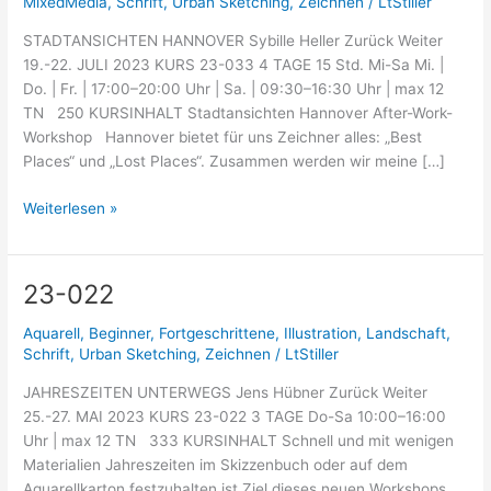
MixedMedia
,
Schrift
,
Urban Sketching
,
Zeichnen
/
LtStiller
STADTANSICHTEN HANNOVER Sybille Heller Zurück Weiter
19.-22. JULI 2023 KURS 23-033 4 TAGE 15 Std. Mi-Sa Mi. |
Do. | Fr. | 17:00–20:00 Uhr | Sa. | 09:30–16:30 Uhr | max 12
TN 250 KURSINHALT Stadtansichten Hannover After-Work-
Workshop Hannover bietet für uns Zeichner alles: „Best
Places“ und „Lost Places“. Zusammen werden wir meine […]
Weiterlesen »
23-022
23-
022
Aquarell
,
Beginner
,
Fortgeschrittene
,
Illustration
,
Landschaft
,
Schrift
,
Urban Sketching
,
Zeichnen
/
LtStiller
JAHRESZEITEN UNTERWEGS Jens Hübner Zurück Weiter
25.-27. MAI 2023 KURS 23-022 3 TAGE Do-Sa 10:00–16:00
Uhr | max 12 TN 333 KURSINHALT Schnell und mit wenigen
Materialien Jahreszeiten im Skizzenbuch oder auf dem
Aquarellkarton festzuhalten ist Ziel dieses neuen Workshops