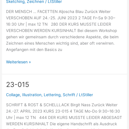
Sketching
,
Zeichnen
/
LtStiller
DER MENSCH … FACETTEN Aljoscha Blau Zurück Weiter
VERSCHOBEN AUF 24.-25. JUNI 2023 2 TAGE Fr-Sa 9:30–
16:30 Uhr | max 12 TN 280 DER KURS MUSSTE LEIDER
VERSCHOBEN WERDEN KURSINHALT Bei diesem Workshop
gehen wir gemeinsam durch verschiedene Aspekte, die beim
Zeichnen eines Menschen wichtig sind, aber oft verwirren.
Angefangen mit den Basics zu
Weiterlesen »
23-015
23-
015
Collage
,
Illustration
,
Lettering
,
Schrift
/
LtStiller
SCHRIFT & ROST & SCHELLLACK Birgit Nass Zurück Weiter
24.-27. APRIL 2023 KURS 23-015 4 TAGE Mo-Do 9:30–16:30
Uhr | max 12 TN 444 DER KURS MUSSTE LEIDER ABGESAGT
WERDEN KURSINHALT Die eigene Handschrift als Ausdruck