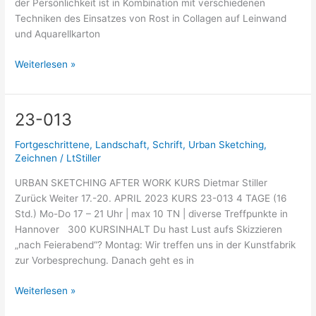
der Persönlichkeit ist in Kombination mit verschiedenen
Techniken des Einsatzes von Rost in Collagen auf Leinwand
und Aquarellkarton
Weiterlesen »
23-013
23-
013
Fortgeschrittene
,
Landschaft
,
Schrift
,
Urban Sketching
,
Zeichnen
/
LtStiller
URBAN SKETCHING AFTER WORK KURS Dietmar Stiller
Zurück Weiter 17.-20. APRIL 2023 KURS 23-013 4 TAGE (16
Std.) Mo-Do 17 – 21 Uhr | max 10 TN | diverse Treffpunkte in
Hannover 300 KURSINHALT Du hast Lust aufs Skizzieren
„nach Feierabend“? Montag: Wir treffen uns in der Kunstfabrik
zur Vorbesprechung. Danach geht es in
Weiterlesen »