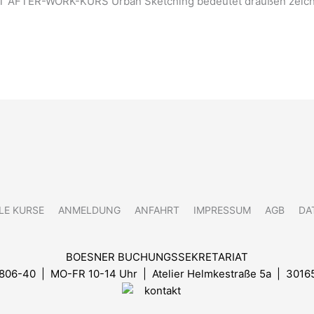
T AFTER-WORK-KURS Urban Sketching bedeutet draußen zeic
LE KURSE
ANMELDUNG
ANFAHRT
IMPRESSUM
AGB
DA
BOESNER BUCHUNGSSEKRETARIAT
8806-40 | MO-FR 10-14 Uhr
| Atelier Helmkestraße 5a | 3016