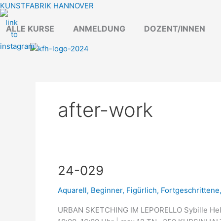
Zum
KUNSTFABRIK HANNOVER
Inhalt
ALLE KURSE
ANMELDUNG
DOZENT/INNEN
springen
after-work
24-
24-029
029
Aquarell
,
Beginner
,
Figürlich
,
Fortgeschrittene
URBAN SKETCHING IM LEPORELLO Sybille Helle