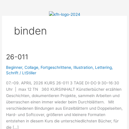
Menü
Zum
Inhalt
springen
binden
26-011
26-
011
Beginner
,
Collage
,
Fortgeschrittene
,
Illustration
,
Lettering
,
Schrift
/
LtStiller
07.–09. APRIL 2026 KURS 26-011 3 TAGE DI-DO 9:30–16:30
Uhr | max 12 TN 360 KURSINHALT Künstlerbücher erzählen
Geschichten, dokumentieren Projekte, sammeln Arbeiten und
überraschen einen immer wieder beim Durchblättern. Mit
verschiedenen Bindungen aus Einzelblättern und Doppelseiten,
Hard- und Softcover, größeren und kleinere Formaten
entstehen in diesem Kurs die unterschiedlichsten Bücher, für
die […]