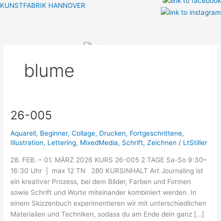
Zum
KUNSTFABRIK HANNOVER
Inhalt
Menü
springen
blume
26-005
26-
005
Aquarell
,
Beginner
,
Collage
,
Drucken
,
Fortgeschrittene
,
Illustration
,
Lettering
,
MixedMedia
,
Schrift
,
Zeichnen
/
LtStiller
28. FEB. – 01. MÄRZ 2026 KURS 26-005 2 TAGE Sa-So 9:30–
16:30 Uhr | max 12 TN 280 KURSINHALT Art Journaling ist
ein kreativer Prozess, bei dem Bilder, Farben und Formen
sowie Schrift und Worte miteinander kombiniert werden. In
einem Skizzenbuch experimentieren wir mit unterschiedlichen
Materialien und Techniken, sodass du am Ende dein ganz […]