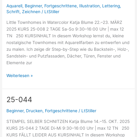
008
Aquarell
,
Beginner
,
Fortgeschrittene
,
Illustration
,
Lettering
,
Schrift
,
Zeichnen
/
LtStiller
Little Townhomes in Watercolor Katja Blume 22.–23. MÄRZ
2025 KURS 25-008 2 TAGE Sa-So 9:30–16:00 Uhr | max 12
TN 250 KURSINHALT In diesem Workshop lernst du, kleine
nostalgische Townhomes mit Aquarellfarben zu entwerfen und
zu malen. Ich zeige dir Step-by-Step wie du Backstein-, Holz-,
Sandstein- und Putzfassaden, Dächer, Türen, Fenster und
Elemente zur
Weiterlesen »
25-044
25-
044
Beginner
,
Drucken
,
Fortgeschrittene
/
LtStiller
STEMPEL SELBER SCHNITZEN Katja Blume 14.–15. OKT. 2025
KURS 25-044 2 TAGE Di-Mi 9:30–16:00 Uhr | max 12 TN 250
KURS FÄLLT LEIDER AUS KURSINHALT In diesem Workshop