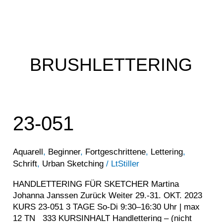
Menü
Zum
Inhalt
springen
BRUSHLETTERING
23-
23-051
051
Aquarell
,
Beginner
,
Fortgeschrittene
,
Lettering
,
Schrift
,
Urban Sketching
/
LtStiller
HANDLETTERING FÜR SKETCHER Martina
Johanna Janssen Zurück Weiter 29.-31. OKT. 2023
KURS 23-051 3 TAGE So-Di 9:30–16:30 Uhr | max
12 TN 333 KURSINHALT Handlettering – (nicht