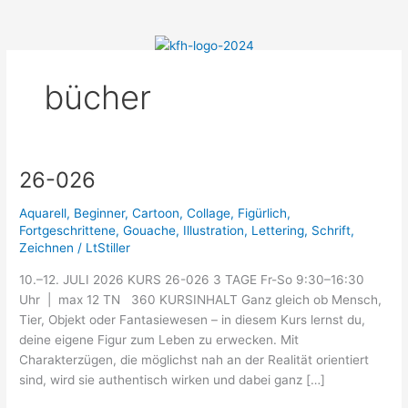
Menü
Zum
Inhalt
springen
bücher
26-026
26-
026
Aquarell
,
Beginner
,
Cartoon
,
Collage
,
Figürlich
,
Fortgeschrittene
,
Gouache
,
Illustration
,
Lettering
,
Schrift
,
Zeichnen
/
LtStiller
10.–12. JULI 2026 KURS 26-026 3 TAGE Fr-So 9:30–16:30
Uhr | max 12 TN 360 KURSINHALT Ganz gleich ob Mensch,
Tier, Objekt oder Fantasiewesen – in diesem Kurs lernst du,
deine eigene Figur zum Leben zu erwecken. Mit
Charakterzügen, die möglichst nah an der Realität orientiert
sind, wird sie authentisch wirken und dabei ganz […]