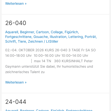
Weiterlesen »
26-040
26-
040
Aquarell
,
Beginner
,
Cartoon
,
Collage
,
Figürlich
,
Fortgeschrittene
,
Gouache
,
Illustration
,
Lettering
,
Porträt
,
Schrift
,
Tiere
,
Zeichnen
/
LtStiller
02.–04. OKTOBER 2026 KURS 26-040 3 TAGE Fr SA SO
14:00–18:00 Uhr 10:00–16:00 Uhr 10:00–14:00 Uhr
| max 14 TN 360 KURSINHALT Peter
Gaymann unterstützt Sie dabei, Ihr humoristisches und
zeichnerisches Talent zu
Weiterlesen »
24-044
24-
044
Aquarell
,
Beginner
,
Cartoon
,
Figürlich
,
Fortgeschrittene
,