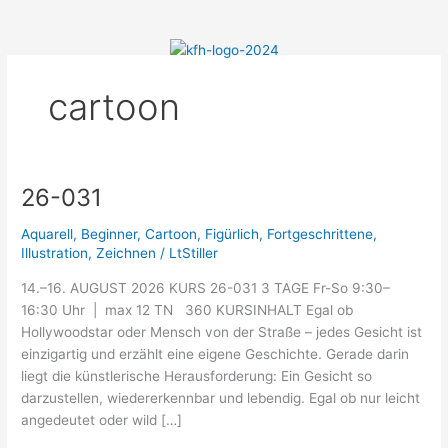
Menü
Zum
Inhalt
springen
cartoon
26-031
26-
031
Aquarell
,
Beginner
,
Cartoon
,
Figürlich
,
Fortgeschrittene
,
Illustration
,
Zeichnen
/
LtStiller
14.–16. AUGUST 2026 KURS 26-031 3 TAGE Fr-So 9:30–
16:30 Uhr | max 12 TN 360 KURSINHALT Egal ob
Hollywoodstar oder Mensch von der Straße – jedes Gesicht ist
einzigartig und erzählt eine eigene Geschichte. Gerade darin
liegt die künstlerische Herausforderung: Ein Gesicht so
darzustellen, wiedererkennbar und lebendig. Egal ob nur leicht
angedeutet oder wild […]