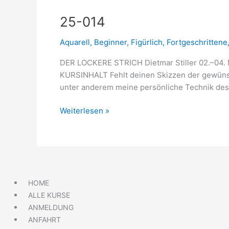
25-
25-014
014
Aquarell
,
Beginner
,
Figürlich
,
Fortgeschrittene
DER LOCKERE STRICH Dietmar Stiller 02.–04
KURSINHALT Fehlt deinen Skizzen der gewünsch
unter anderem meine persönliche Technik des
Weiterlesen »
HOME
ALLE KURSE
ANMELDUNG
ANFAHRT