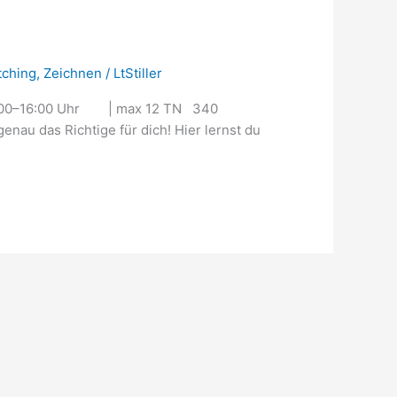
tching
,
Zeichnen
/
LtStiller
10:00–16:00 Uhr | max 12 TN 340
au das Richtige für dich! Hier lernst du