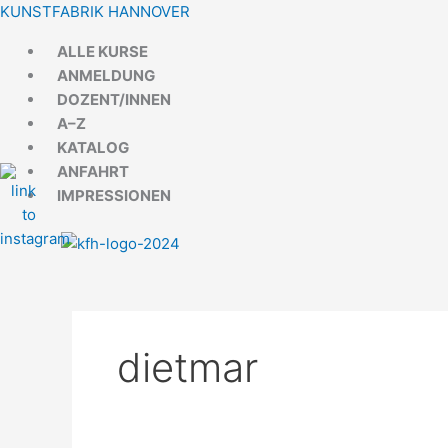
Zum
Menü
Menü
KUNSTFABRIK HANNOVER
Inhalt
ALLE KURSE
springen
ANMELDUNG
DOZENT/INNEN
A–Z
KATALOG
ANFAHRT
IMPRESSIONEN
dietmar