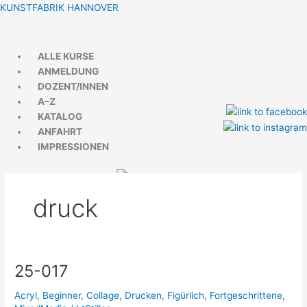
Zum
Menü
Menü
KUNSTFABRIK HANNOVER
Inhalt
springen
ALLE KURSE
ANMELDUNG
DOZENT/INNEN
A–Z
KATALOG
ANFAHRT
IMPRESSIONEN
druck
25-017
25-
017
Acryl
,
Beginner
,
Collage
,
Drucken
,
Figürlich
,
Fortgeschrittene
,