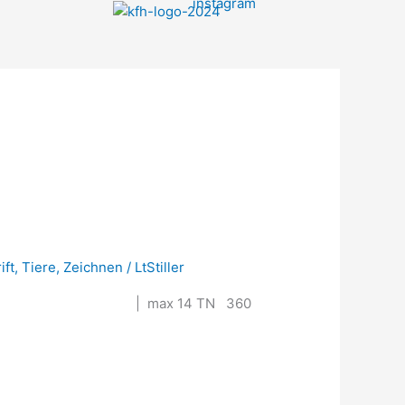
ift
,
Tiere
,
Zeichnen
/
LtStiller
0:00–14:00 Uhr | max 14 TN 360