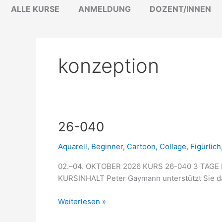
Zum
ALLE KURSE
ANMELDUNG
DOZENT/INNEN
Inhalt
springen
konzeption
26-
26-040
040
Aquarell
,
Beginner
,
Cartoon
,
Collage
,
Figürlich
02.–04. OKTOBER 2026 KURS 26-040 3 
KURSINHALT Peter Gaymann unterstützt Sie dab
Weiterlesen »