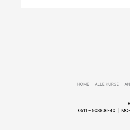
HOME
ALLE KURSE
A
0511 – 908806-40 | MO-