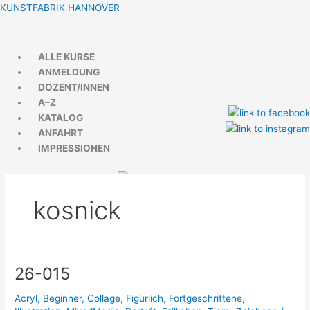
Zum
Menü
Menü
KUNSTFABRIK HANNOVER
Inhalt
springen
ALLE KURSE
ANMELDUNG
DOZENT/INNEN
A–Z
KATALOG
ANFAHRT
IMPRESSIONEN
kosnick
26-015
26-
015
Acryl
,
Beginner
,
Collage
,
Figürlich
,
Fortgeschrittene
,