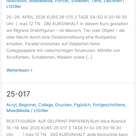
Illustration
,
MixedMedia
,
Porträt
,
Stillleben
,
Tiere
,
Zeichnen
/
LtStiller
25.–26. APRIL 2026 KURS 26-015 2 TAGE SA-SO 9:30–16:30
Uhr | max 12 TN 280 KURSINHALT In diesem Kurs gestalten
wir filigrane Drahtfiguren – ob Mensch, Tier oder Objekt – die
über Nacht durch eine Oxidationslösung eine Rostpatina
erhalten. Parallel entstehen auf Gelplatten feine
Collagepapiere mit vielschichtigen Strukturen. Mithilfe von
Acrylfarben, Schablonen, Masken sowie […]
Weiterlesen »
25-017
25-
017
Acryl
,
Beginner
,
Collage
,
Drucken
,
Figürlich
,
Fortgeschrittene
,
MixedMedia
/
LtStiller
ROSTFIGUREN AUF GELPRINT-PAPIEREN Ruth Alice Kosnick
16.–18. MAI 2025 KURS 25-017 3 TAGE Fr-So 09:30–16:30
Uhr | max 12 TN 360 KURSINHALT Jede Konturlinie kann