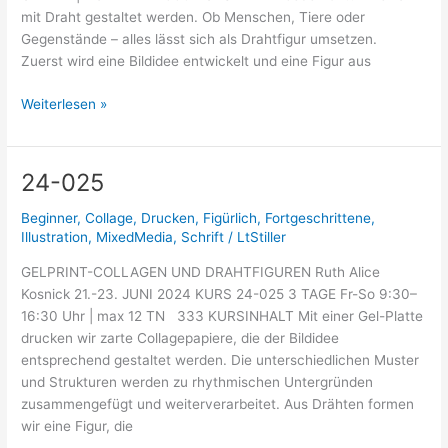
mit Draht gestaltet werden. Ob Menschen, Tiere oder
Gegenstände – alles lässt sich als Drahtfigur umsetzen.
Zuerst wird eine Bildidee entwickelt und eine Figur aus
Weiterlesen »
24-025
24-
025
Beginner
,
Collage
,
Drucken
,
Figürlich
,
Fortgeschrittene
,
Illustration
,
MixedMedia
,
Schrift
/
LtStiller
GELPRINT-COLLAGEN UND DRAHTFIGUREN Ruth Alice
Kosnick 21.-23. JUNI 2024 KURS 24-025 3 TAGE Fr-So 9:30–
16:30 Uhr | max 12 TN 333 KURSINHALT Mit einer Gel-Platte
drucken wir zarte Collagepapiere, die der Bildidee
entsprechend gestaltet werden. Die unterschiedlichen Muster
und Strukturen werden zu rhythmischen Untergründen
zusammengefügt und weiterverarbeitet. Aus Drähten formen
wir eine Figur, die