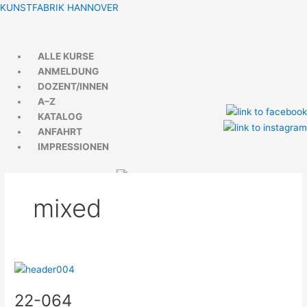
Zum
Menü
Menü
KUNSTFABRIK HANNOVER
Inhalt
springen
ALLE KURSE
ANMELDUNG
DOZENT/INNEN
A–Z
KATALOG
ANFAHRT
IMPRESSIONEN
mixed
22-
064
22-064