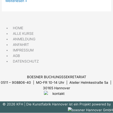
Weiterlesen »
HOME
ALLE KURSE
ANMELDUNG
ANFAHRT
IMPRESSUM
AGB
DATENSCHUTZ
BOESNER BUCHUNGSSEKRETARIAT
0511 – 908806-40 | MO-FR 10-14 Uhr
| Atelier Helmkestraße 5a |
30165 Hannover
© 2026 KFH
| Die Kunstfabrik Hannover ist ein Projekt powered by