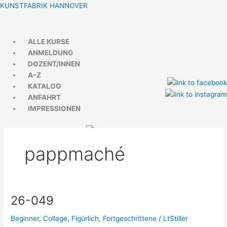
Zum
Menü
Menü
KUNSTFABRIK HANNOVER
Inhalt
springen
ALLE KURSE
ANMELDUNG
DOZENT/INNEN
A–Z
KATALOG
ANFAHRT
IMPRESSIONEN
pappmaché
26-049
26-
049
Beginner
,
Collage
,
Figürlich
,
Fortgeschrittene
/
LtStiller