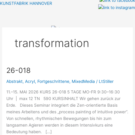
Zum
KUNSTFABRIK HANNOVER
Inhalt
Menü
springen
transformation
26-018
26-
018
Abstrakt
,
Acryl
,
Fortgeschrittene
,
MixedMedia
/
LtStiller
11.–15. MAI 2026 KURS 26-018 5 TAGE MO-FR 9:30–16:30
Uhr | max 12 TN 590 KURSINHALT Wir gehen zurück zur
Erde. Dieses Seminar integriert die Zen-orientierte Basis
meines Arbeitens und des „process painting of intuitive power“.
Von schnellen, rhythmischen Bewegungen bis hin zum
langsamen Agieren werden in diesem Intensivkurs eine
Bedeutung haben. […]